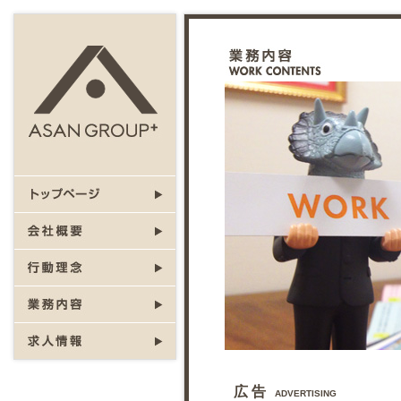
広 告
ADVERTISING